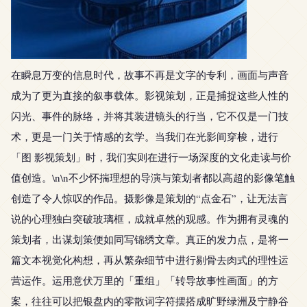
在瞬息万变的信息时代，故事不再是文字的专利，画面与声音
成为了更为直接的叙事载体。影视策划，正是捕捉这些人性的
闪光、事件的脉络，并将其装进镜头的行当，它不仅是一门技
术，更是一门关于情感的玄学。当我们在光影间穿梭，进行
「图 影视策划」时，我们实则在进行一场深度的文化走读与价
值创造。\n\n不少怀揣理想的导演与策划者都以高超的影像笔触
创造了令人惊叹的作品。摄影像是策划的“点金石”，让无法言
说的心理独白突破玻璃框，成就卓然的观感。作为拥有灵魂的
策划者，出谋划策便如同写锦绣文章。真正的发力点，是将一
篇文本视觉化构想，再从繁杂细节中进行剔骨去肉式的理性运
营运作。运用意伏万里的「重组」「转导故事性画面」的方
案，往往可以把银盘内的零散词字符摆搭成旷野绿洲及宁静谷