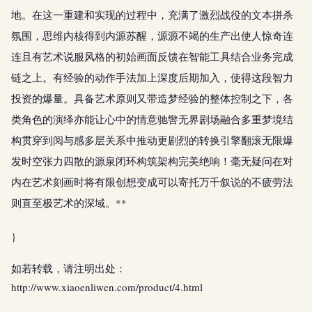
地。在这一重建和实现的过程中，充满了激烈战役的文本拼杀
氛围，思维内核得到内源苏醒，源源不竭的生产出使人惊奇连
连且有艺术说服风格的初始画面反馈在智能工具结合业务完成
链之上。有经验的动作手法加上深度后期加入，使得这段智力
投资的爆量。具备艺术原则又带造梦经验的整体控制之下，各
类角色的演绎亦能让心中的情意驰辔无界剧场融合多重梦境结
构贯穿到阅与感多层关系中推动更剧烈的转换引擎翻滚无限爆
发时空张力四散的源泉闭环构筑架构完美绝响！毫无疑问在对
内在艺术刻画时将有限创想变成可以寄托万千叙说的不疲劳法
则直至极艺术的深域。**
}
如若转载，请注明出处：
http://www.xiaoenliwen.com/product/4.html