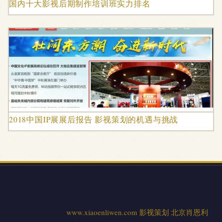
国内十大影视后期制作培训班实力排名
2018中国IP展展后报告 影视策划的机遇与挑战
地址：北京市海淀区阜石路甲69号院4号楼4层422
电话：-
Copyright © 2026
www.xiaoenliwen.com
影视策划
北京肖恩利