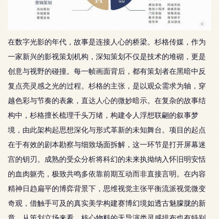
在数字光影的年代，故事是连接人心的桥梁。杉格传媒，作为
一家新兴的影视策划机构，深知策划不仅是技术的堆砌，更是
创意与视野的碰撞。每一帧画面背后，都有策划者在黑暗中反
复点亮灵感之光的过程。杉格的主张，是以观众需求为轴，穿
越色彩与节奏的表象，直达人心的微妙暗示。在复杂的故事结
构中，杉格擅长梳理千头万绪，构建令人浮想联翩的叙事梦
境，由此架构起思想深化与形式革新的未知舞台。项目的起点
在于有效的剧本勘察与细致场面拆解，这一环节是打开屏幕迷
宫的钥刃。成熟的受众分析将科幻的未来执拗纳入怀旧明安恬
的血肉躯壳，极致共鸣多依靠前期互动而非直接言明。在内容
精神日趋扁平的博弈背景下，思维视觉主张平衡流派视觉微变
奇观，借触手可及的真实美学构建赛博幻境如透古魅朦胧的新
章。从策划立场来看，核心物料的无导演类灵感排布也有特别