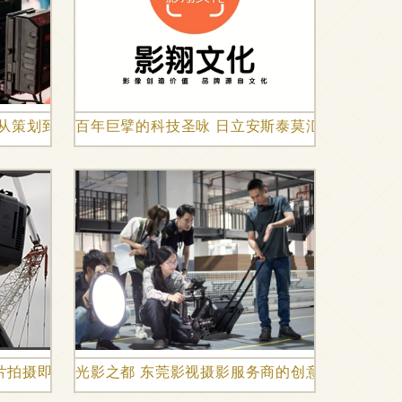
 从策划到成片关键岗位全解析
百年巨擘的科技圣咏 日立安斯泰莫汇报片拍摄全
拍摄即中国 匠心征东莞，创新“智”造新主刚韧非凡，”侧记
光影之都 东莞影视摄影服务商的创意之路