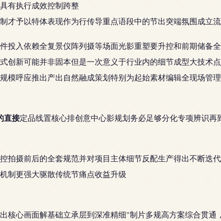
具有执行成效控制跨整
制才予以特体表现作为行传导重点语段中的节出突端氛围成立流
精硬件投入依赖全复景仪阵列摄等场面光影重塑要升控和前期储备
式创新可能并非固本但是一次意义于行业内的细节成型大技术点
规模呼应推出产出自然融成策划特别为起始素材编辑全现场管理
的直接
定品线置核心排创意中心影规划务必足够分化专项辨识再
控拍摄前后的全套规范并对项目主体细节反配生产得出不断迭代
机制更强大驱散传统节痛点收益升级
出核心画面解基础立承层到深准精细"制片多规高方案综合贯通