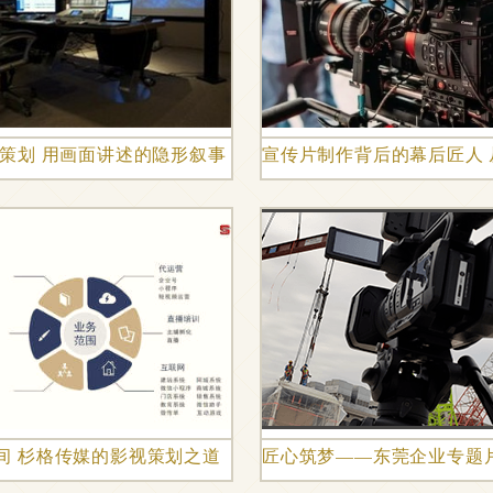
视策划 用画面讲述的隐形叙事
宣传片制作背后的幕后匠人
齐聚海南论道
间 杉格传媒的影视策划之道
匠心筑梦——东莞企业专题片