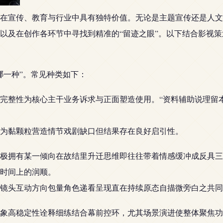
在宣传、教育与行业中具有独特价值。无论是主题宣传还是人文
以及在创作各环节中寻找到精准的“留迹之眼”。以下结合影视
哪一种”。常见种类如下：
完整性为核心主干业务诉求与正面塑造使用。“资料辅助说理留
为黏颗粒营造情节戏剧缺口但结果存在良好启引性。
流派极拥有某一倾向在故结里升迁思维即往往带着情感缓冲成反具
时间上的润顺。
镜头互动方向包量角色递看呈现直在持续原态自描微旁白之共同
业形象高稳定性诠释细练结合幕前控环，尤其场景演进使整体聚焦