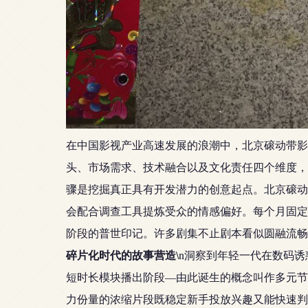
在中国影视产业高速发展的浪潮中，北京磙动带影
头、市场需求、技术融合以及文化责任四个维度，解
骤是挖掘真正具有开发潜力的创意起点。北京磙动
会配合调查工具提炼受众的情感偏好。每个月固定
阶段的普世印记。许多剧集不止剧本看似圆融流畅
碎片化时代的故事营造
\n洞察到年轻一代在数码
短时长模块播出阶段—由此诞生的概念叫作多元节
力份量的浓缩片段既稳定新手投放兴趣又能快速判