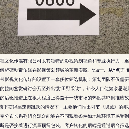
视文化传媒有限公司以其独特的影视策划视角和专业执行力，逐
一、从“点子”
析磙动带传媒在影视策划领域的革新实践。\n\n
带影视文化传媒的设置了一套多位筛选机制：策划团队不仅需要
的拉间鉴赏研讨会乃至外出微‘田野采访’，都令人目使繁杂思
的后驱推进正在很大程度上得益于一线市场的热度共鸣倒推该故事宇
诱惑下变得高速但跳跃的情况下，主要他们推出可节《隐藏》的
奏分布长系列组合观众能够在不同观看条件如地铁环境下感受到
断是否接着进行流量预留包装。客户转化的后端是通过后台筛选