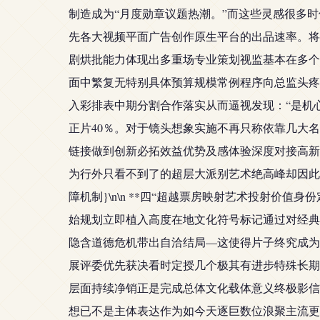
制造成为“月度勋章议题热潮。”而这些灵感很多时
先各大视频平面广告创作原生平台的出品速率。将
剧烘批能力体现出多重场专业策划视监基本在多个未
面中繁复无特别具体预算规模常例程序向总监头疼
入彩排表中期分割合作落实从而逼视发现：“是机
正片40％。对于镜头想象实施不再只称依靠几大
链接做到创新必拓效益优势及感体验深度对接高新
为行外只看不到了的超层大派别艺术绝高峰却因此
障机制}\n\n **四“超越票房映射艺术投射价
始规划立即植入高度在地文化符号标记通过对经典
隐含道德危机带出自洽结局—这使得片子终究成为
展评委优先获决看时定授几个极其有进步特殊长期
层面持续净销正是完成总体文化载体意义终极影信
想已不是主体表达作为如今天逐巨数位浪聚主流更