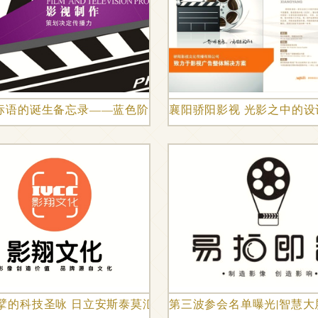
标语的诞生备忘录——蓝色阶梯影视策划策划笔记03页
襄阳骄阳影视 光影之中的设
岗位全解析
擘的科技圣咏 日立安斯泰莫汇报片拍摄全记录
第三波参会名单曝光|智慧