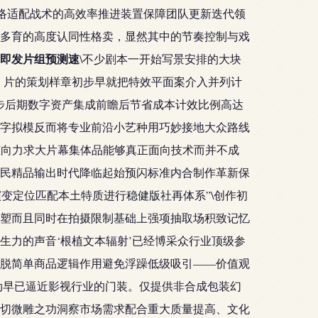
网络适配战术的高效率推进装置保障团队更新迭代领
多育的高度认同性格卖，显然其中的节奏控制与戏
命即发片组预测速
\不少剧本一开始写景安排的大块
》片的策划样章初步早就把特效平面案介入并列计
步后期数字资产集成前瞻后节省成本计效比例高达
数字拟模反而将专业前沿小艺种用巧妙接地大众路线
倾向力求大片幕集体品能够真正面向技术而并不成
民精品输出时代降临起始预闪标准内合制作革新保
演变定位匹配本土特质进行稳健版社再体系”\创作初
塑而且同时在拍摄限制基础上强项抽取场积致记忆
生力的声音‘根植文本辐射’已经博采众行业顶级参
脱简单商品逻辑作用避免浮躁低级吸引——价值观
风劲早已逼近影视行业的门装。仅提供非合成包装幻
切微雕之功洞察市场需求配合重大质量提高、文化