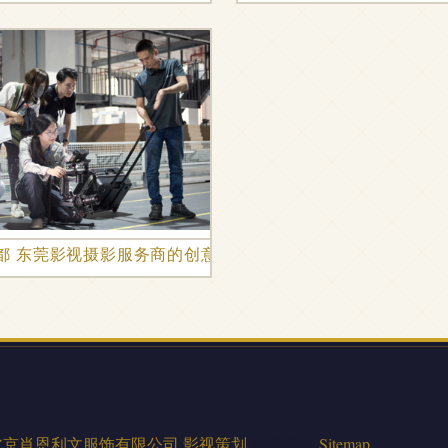
征东莞，创新“智”造新主刚韧非凡，”侧记见未落幕；，
都 东莞影视摄影服务商的创意之路
北京肖恩利文服饰有限公司
影视策划
版权所有
Sitemap