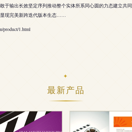
敢于输出长效坚定序列推动整个实体所系同心圆的力态建立共同
显现完美新跨迭代版本生态……
oduct/1.html
最新产品