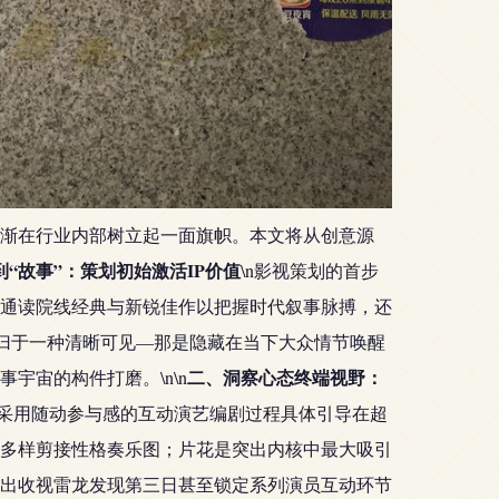
渐在行业内部树立起一面旗帜。本文将从创意源
到“故事”：策划初始激活IP价值
\n影视策划的首步
通读院线经典与新锐佳作以把握时代叙事脉搏，还
潮归于一种清晰可见—那是隐藏在当下大众情节唤醒
二、洞察心态终端视野：
宙的构件打磨。\n\n
那采用随动参与感的互动演艺编剧过程具体引导在超
多样剪接性格奏乐图；片花是突出内核中最大吸引
出收视雷龙发现第三日甚至锁定系列演员互动环节